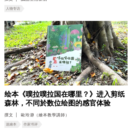
人物专访
绘本《噗拉噗拉国在哪里？》进入剪纸
森林，不同於数位绘图的感官体验
撰文
歐玲瀞（繪本教學講師）
迷繪本
作家书评