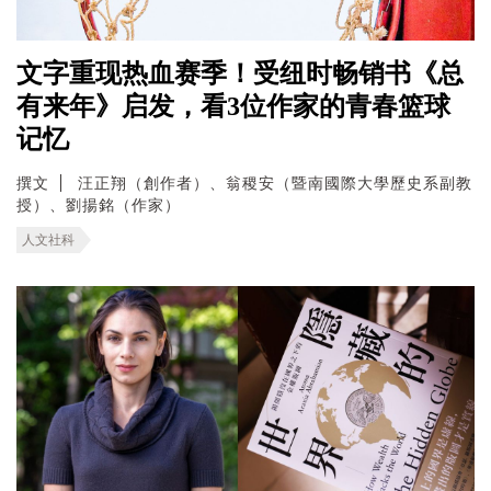
文字重现热血赛季！受纽时畅销书《总
有来年》启发，看3位作家的青春篮球
记忆
撰文
汪正翔（創作者）、翁稷安（暨南國際大學歷史系副教
授）、劉揚銘（作家）
人文社科