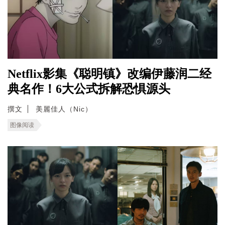
Netflix影集《聪明镇》改编伊藤润二经
典名作！6大公式拆解恐惧源头
撰文
美麗佳人（Nic）
图像阅读