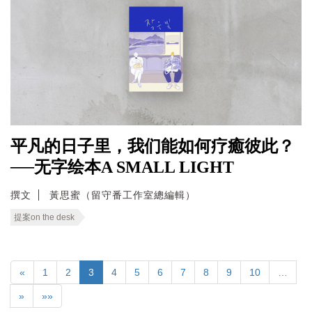
平凡的日子里，我们能如何疗癒彼此？
──无字绘本A SMALL LIGHT
撰文
黃思蜜（留守番工作室總編輯）
提案on the desk
«
1
2
3
4
5
6
7
8
9
10
…
»
»»