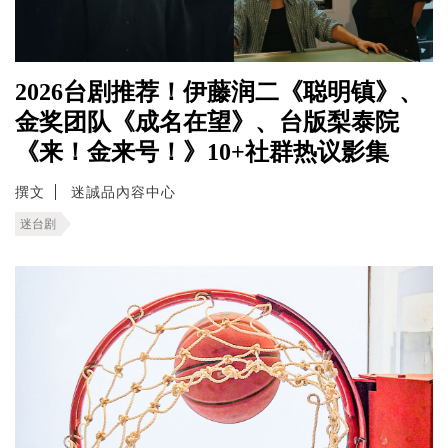
2026台剧推荐！伊藤润二《聪明镇》、
金奖团队《成名在望》、台版梨泰院
《来！金来号！》10+社群热议影集
撰文
迷誠品內容中心
迷台剧