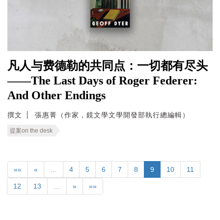
凡人与费德勒的共同点：一切都有尽头
——The Last Days of Roger Federer:
And Other Endings
撰文
張惠菁（作家，鏡文學文學開發部執行總編輯）
提案on the desk
««
«
…
4
5
6
7
8
9
10
11
12
13
…
»
»»