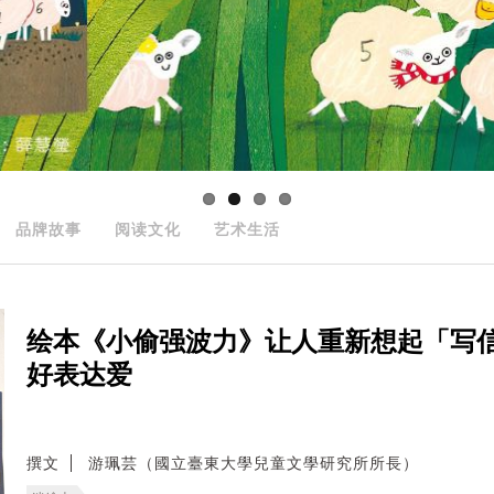
品牌故事
阅读文化
艺术生活
绘本《小偷强波力》让人重新想起「写
好表达爱
撰文
游珮芸（國立臺東大學兒童文學研究所所長）