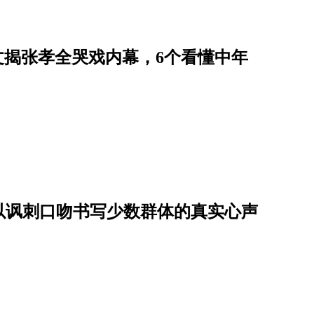
艺文揭张孝全哭戏内幕，6个看懂中年
！以讽刺口吻书写少数群体的真实心声