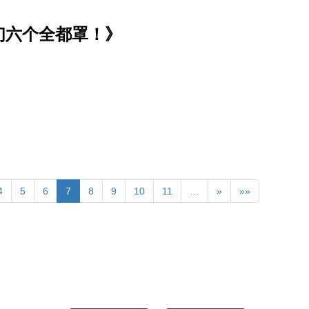
们六个全都罩！》
4
5
6
7
8
9
10
11
…
»
»»