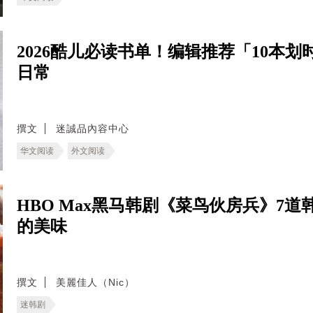
2026酷儿必读书单！编辑推荐「10本
日常
撰文
迷誠品內容中心
华文阅读
外文阅读
HBO Max黑马韩剧《菜鸟伙房兵》7
的美味
撰文
美麗佳人（Nic）
迷韩剧