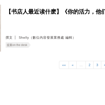
【书店人最近读什麽】《你的活力，他
撰文
Shelly（數位內容發展業務處 編輯）
提案on the desk
««
«
…
2
3