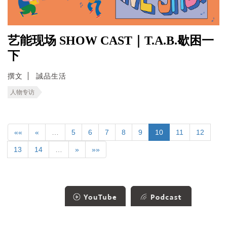
艺能现场 SHOW CAST｜T.A.B.歇困一
下
撰文
誠品生活
人物专访
««
«
…
5
6
7
8
9
10
11
12
13
14
…
»
»»