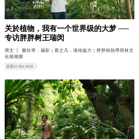
关於植物，我有一个世界级的大梦 ──
专访胖胖树王瑞闵
撰文
鄒欣寧．攝影｜蔡之凡．場地協力｜胖胖樹熱帶雨林文
化植物園
提案on the desk