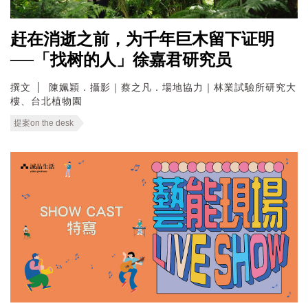
赶在消逝之前，为千年巨木留下证明
──「找树的人」徐嘉君研究员
撰文
陳姵穎．攝影｜蔡之凡．場地協力｜林業試驗所研究大
樓、台北植物園
提案on the desk