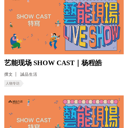
艺能现场 SHOW CAST｜杨程皓
撰文
誠品生活
人物专访