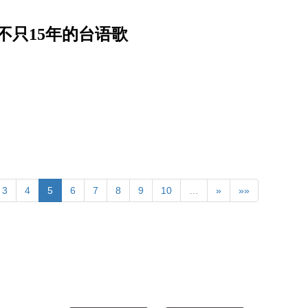
不只15年的台语歌
3
4
5
6
7
8
9
10
…
»
»»