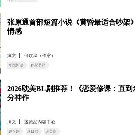
张原通首部短篇小说《黄昏最适合吵架
情感
撰文
何玟珒（作家）
华文阅读
作家书评
2026耽美BL剧推荐！《恋爱修课：直
分神作
撰文
迷誠品內容中心
迷台剧
迷日剧
迷美剧