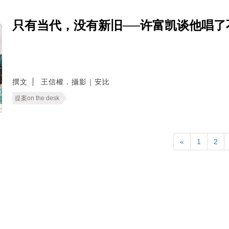
只有当代，没有新旧──许富凯谈他唱了
撰文
王信權．攝影｜安比
提案on the desk
«
1
2