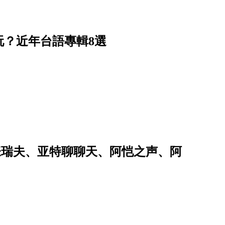
？近年台語專輯8選
t.张瑞夫、亚特聊聊天、阿恺之声、阿