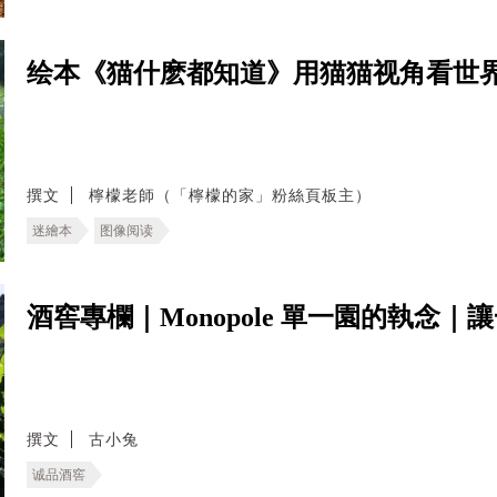
绘本《猫什麽都知道》用猫猫视角看世
撰文
檸檬老師（「檸檬的家」粉絲頁板主）
迷繪本
图像阅读
酒窖專欄｜Monopole 單一園的執念
撰文
古小兔
诚品酒窖