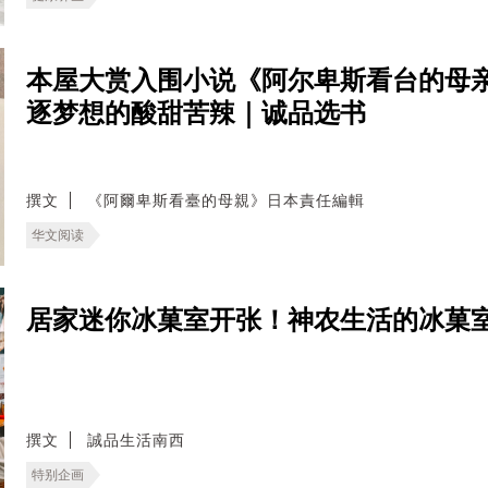
本屋大赏入围小说《阿尔卑斯看台的母
逐梦想的酸甜苦辣｜诚品选书
撰文
《阿爾卑斯看臺的母親》日本責任編輯
华文阅读
居家迷你冰菓室开张！神农生活的冰菓
撰文
誠品生活南西
特别企画