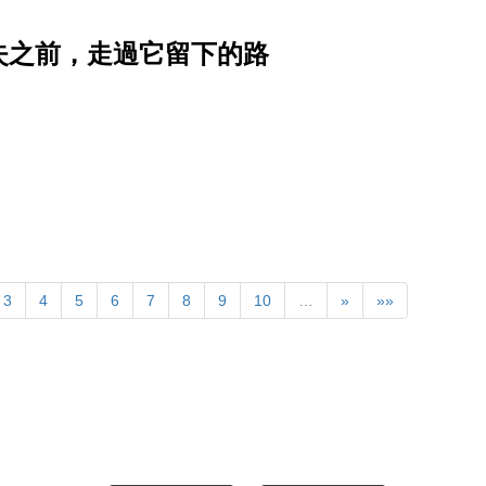
消失之前，走過它留下的路
3
4
5
6
7
8
9
10
…
»
»»