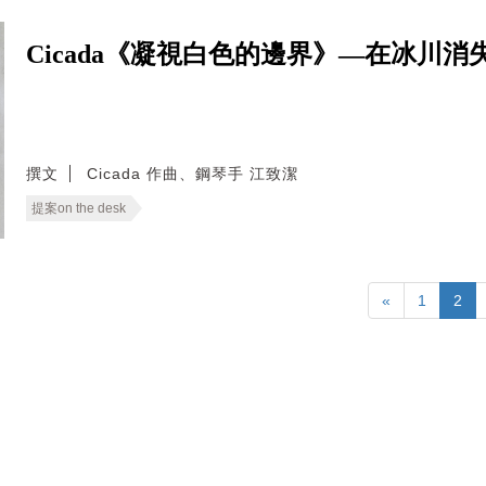
Cicada《凝視白色的邊界》—在冰川
撰文
Cicada 作曲、鋼琴手 江致潔
提案on the desk
«
1
2