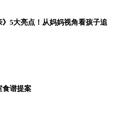
亲》5大亮点！从妈妈视角看孩子追
室食谱提案