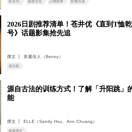
影音3C
旅遊文化
人物故事
影像共读
2026日剧推荐清单！苍井优《直到T
号》话题影集抢先追
撰文
美麗佳人（Benny）
迷日剧
源自古法的训练方式！了解「升阳跳」
能
撰文
ELLE（Sandy Hsu、Ann Chuang）
健康养生