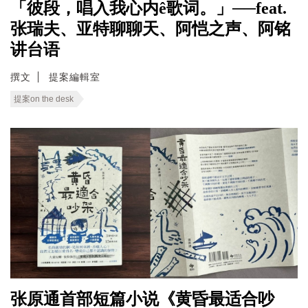
「彼段，唱入我心内ê歌词。」──feat.
张瑞夫、亚特聊聊天、阿恺之声、阿铭
讲台语
撰文
提案編輯室
提案on the desk
张原通首部短篇小说《黄昏最适合吵