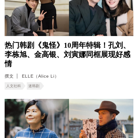
热门韩剧《鬼怪》10周年特辑！孔刘、
李栋旭、金高银、刘寅娜同框展现好感
情
撰文
ELLE（Alice Li）
人文社科
迷韩剧