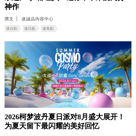
神作
撰文
迷誠品內容中心
迷台剧
迷日剧
迷美剧
2026柯梦波丹夏日派对8月盛大展开！
为夏天留下最闪耀的美好回忆