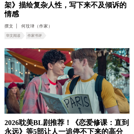
架》描绘复杂人性，写下来不及倾诉的
情感
撰文
何玟珒（作家）
华文阅读
作家书评
2026耽美BL剧推荐！《恋爱修课：直到
永远》等5部让人一追停不下来的高分