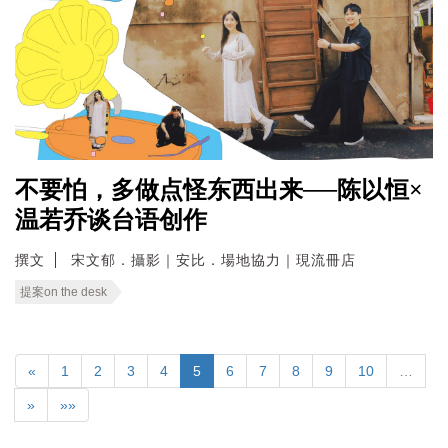
不要怕，多做点怪东西出来──陈以恒×
温若乔谈台语创作
撰文
宋文郁．攝影｜安比．場地協力｜現流冊店
提案on the desk
«
1
2
3
4
5
6
7
8
9
10
…
»
»»