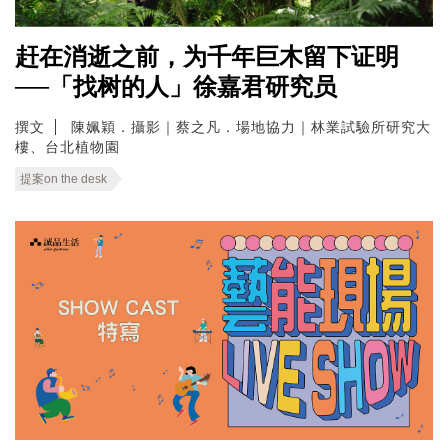
赶在消逝之前，为千年巨木留下证明
──「找树的人」徐嘉君研究员
撰文
陳姵穎．攝影｜蔡之凡．場地協力｜林業試驗所研究大
樓、台北植物園
提案on the desk