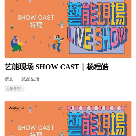
艺能现场 SHOW CAST｜杨程皓
撰文
誠品生活
人物专访