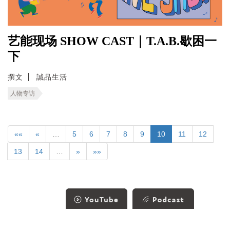
艺能现场 SHOW CAST｜T.A.B.歇困一
下
撰文
誠品生活
人物专访
««
«
…
5
6
7
8
9
10
11
12
13
14
…
»
»»