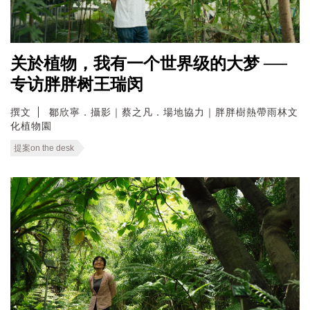
关於植物，我有一个世界级的大梦 ──
专访胖胖树王瑞闵
撰文
鄒欣寧．攝影｜蔡之凡．場地協力｜胖胖樹熱帶雨林文
化植物園
提案on the desk