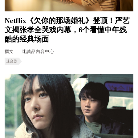
Netflix《欠你的那场婚礼》登顶！严艺
文揭张孝全哭戏内幕，6个看懂中年残
酷的经典场面
撰文
迷誠品內容中心
迷台剧