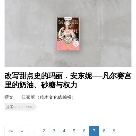
改写甜点史的玛丽．安东妮──凡尔赛宫
里的奶油、砂糖与权力
撰文
江家華（積木文化總編輯）
提案on the desk
««
«
…
2
3
4
5
6
7
8
9