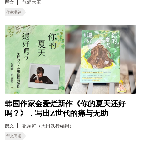
撰文
龍貓大王
作家书评
韩国作家金爱烂新作《你的夏天还好
吗？》，写出Z世代的痛与无助
撰文
張采軒（大田執行編輯）
华文阅读