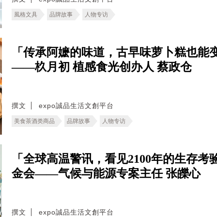
風格文具
品牌故事
人物专访
「传承阿嬷的味道，古早味萝卜糕也能
——杦月初 植感食光创办人 蔡政仓
撰文
expo誠品生活文創平台
美食茶酒类商品
品牌故事
人物专访
「全球高温警讯，看见2100年的生存考验。
金会——气候与能源专案主任 张皪心
撰文
expo誠品生活文創平台