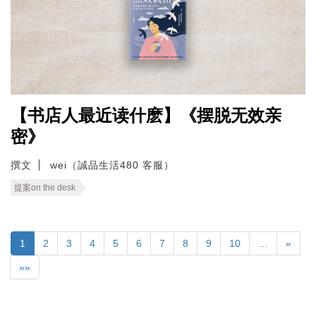
【书店人最近读什麽】《摆脱无效亲
密》
撰文
wei（誠品生活480 客服）
提案on the desk
1
2
3
4
5
6
7
8
9
10
…
»
»»