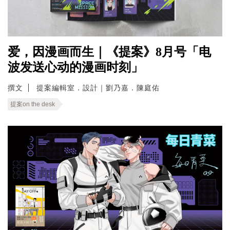
爱，因漫画而生｜《提案》8月号「电
波发送心动的漫画时刻」
撰文
提案編輯室．設計｜劉乃嘉．陳庭佑
提案on the desk