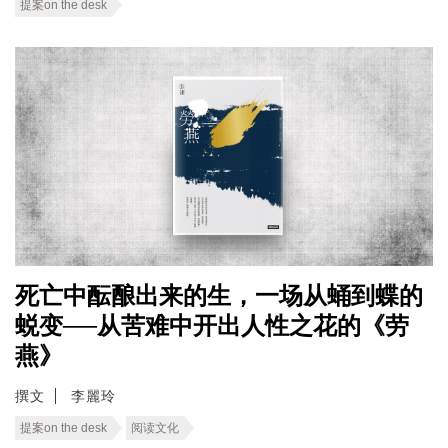
提案on the desk
死亡中酝酿出来的生，一场从蛹到蝶的
蜕变──从苦难中开出人性之花的《劳
燕》
撰文
李麗玲
提案on the desk
阅读文化