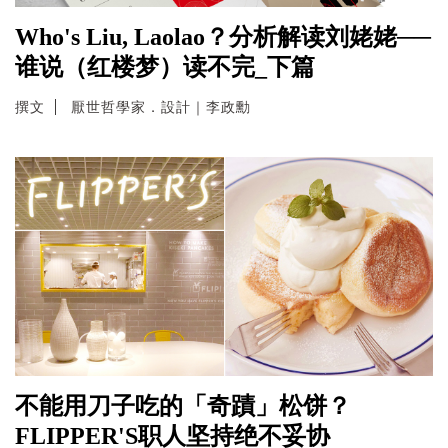
Who's Liu, Laolao？分析解读刘姥姥──
谁说（红楼梦）读不完_下篇
撰文
厭世哲學家．設計｜李政勳
不能用刀子吃的「奇蹟」松饼？
FLIPPER'S职人坚持绝不妥协