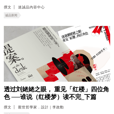
撰文
迷誠品內容中心
诚品新闻
透过刘姥姥之眼， 重见「红楼」四位角
色 ──谁说（红楼梦）读不完_下篇
撰文
厭世哲學家．設計｜李政勳