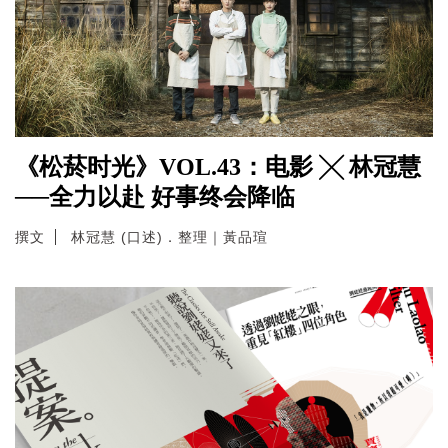
《松菸时光》VOL.43：电影 ╳ 林冠慧
──全力以赴 好事终会降临
撰文
林冠慧 (口述)．整理｜黃品瑄