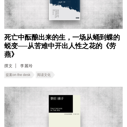
死亡中酝酿出来的生，一场从蛹到蝶的
蜕变──从苦难中开出人性之花的《劳
燕》
撰文
李麗玲
提案on the desk
阅读文化