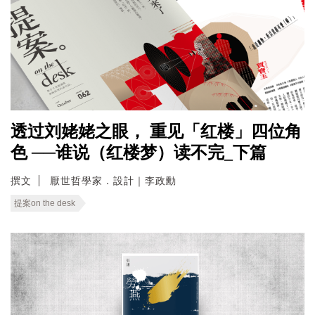
透过刘姥姥之眼， 重见「红楼」四位角
色 ──谁说（红楼梦）读不完_下篇
撰文
厭世哲學家．設計｜李政勳
提案on the desk