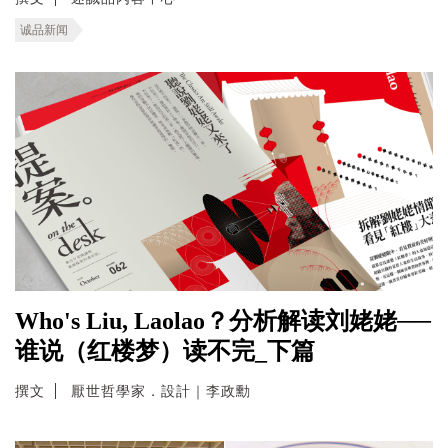
诚品新闻
Who's Liu, Laolao？分析解读刘姥姥──
谁说（红楼梦）读不完_下篇
撰文
厭世哲學家．設計｜李政勳