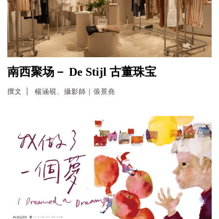
南西聚场－ De Stijl 古董珠宝
撰文
楊涵硯、攝影師｜張景堯