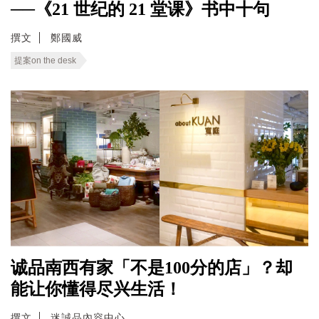
──《21 世纪的 21 堂课》书中十句
撰文
鄭國威
提案on the desk
诚品南西有家「不是100分的店」？却
能让你懂得尽兴生活！
撰文
迷誠品內容中心