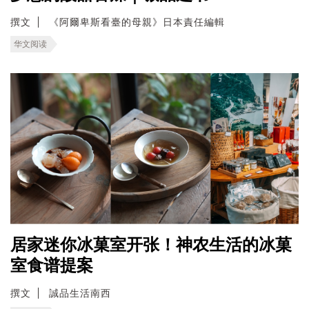
撰文
《阿爾卑斯看臺的母親》日本責任編輯
华文阅读
居家迷你冰菓室开张！神农生活的冰菓
室食谱提案
撰文
誠品生活南西