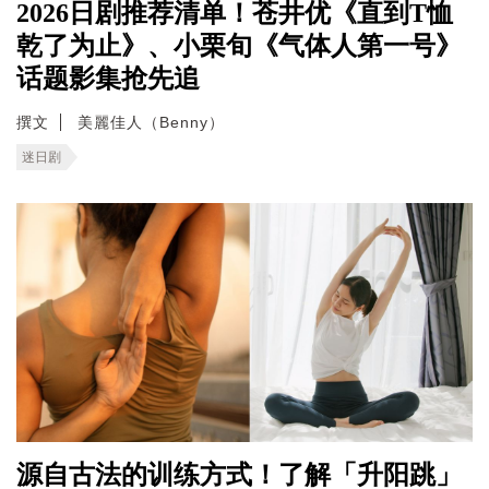
2026日剧推荐清单！苍井优《直到T恤
乾了为止》、小栗旬《气体人第一号》
话题影集抢先追
撰文
美麗佳人（Benny）
迷日剧
源自古法的训练方式！了解「升阳跳」