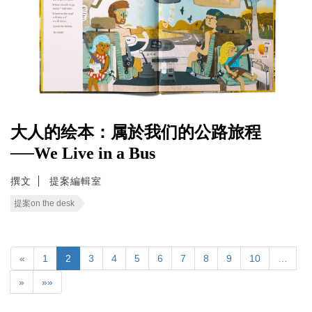
大人的绘本：属於我们的公路旅程
──We Live in a Bus
撰文
提案編輯室
提案on the desk
«
1
2
3
4
5
6
7
8
9
10
…
»
»»