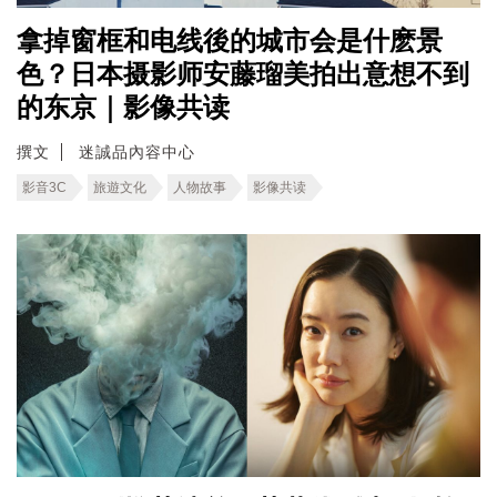
拿掉窗框和电线後的城市会是什麽景
色？日本摄影师安藤瑠美拍出意想不到
的东京｜影像共读
撰文
迷誠品內容中心
影音3C
旅遊文化
人物故事
影像共读