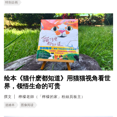
特别企画
绘本《猫什麽都知道》用猫猫视角看世
界，领悟生命的可贵
撰文
檸檬老師（「檸檬的家」粉絲頁板主）
迷繪本
图像阅读