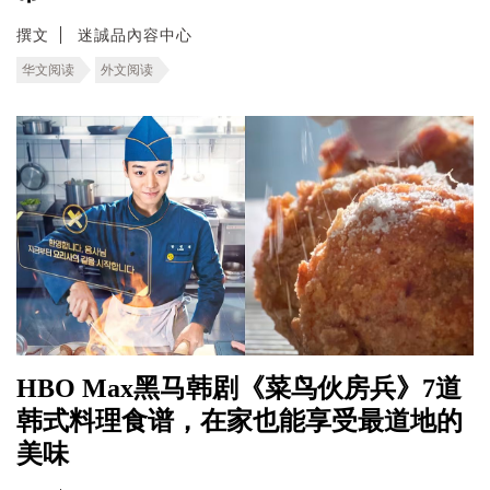
撰文
迷誠品內容中心
华文阅读
外文阅读
HBO Max黑马韩剧《菜鸟伙房兵》7道
韩式料理食谱，在家也能享受最道地的
美味