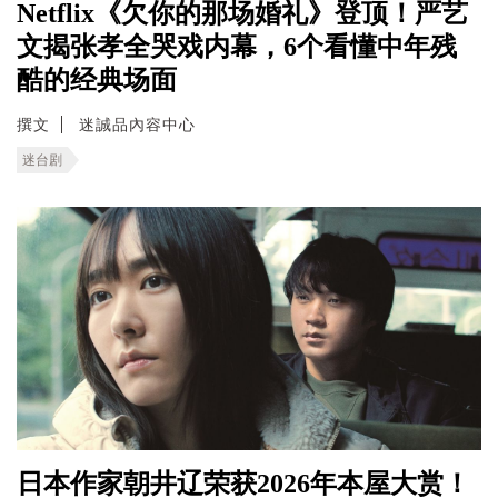
Netflix《欠你的那场婚礼》登顶！严艺
文揭张孝全哭戏内幕，6个看懂中年残
酷的经典场面
撰文
迷誠品內容中心
迷台剧
日本作家朝井辽荣获2026年本屋大赏！