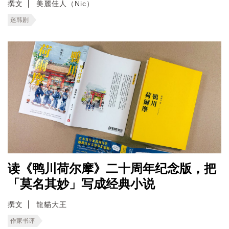
撰文
美麗佳人（Nic）
迷韩剧
读《鸭川荷尔摩》二十周年纪念版，把
「莫名其妙」写成经典小说
撰文
龍貓大王
作家书评