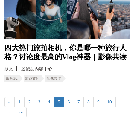
四大热门旅拍相机，你是哪一种旅行人
格？讨论度最高的Vlog神器｜影像共读
撰文
迷誠品內容中心
影音3C
旅遊文化
影像共读
«
1
2
3
4
5
6
7
8
9
10
…
»
»»