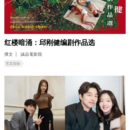
红楼暗涌：邱刚健编剧作品选
撰文
誠品電影院
艺文活动