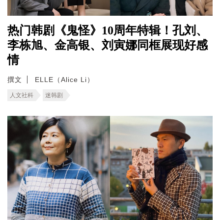
热门韩剧《鬼怪》10周年特辑！孔刘、
李栋旭、金高银、刘寅娜同框展现好感
情
撰文
ELLE（Alice Li）
人文社科
迷韩剧