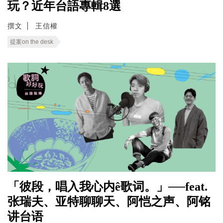
玩？近年台語專輯8選
撰文
王信權
提案on the desk
「彼段，唱入我心内ê歌词。」──feat.
张瑞夫、亚特聊聊天、阿恺之声、阿铭
讲台语