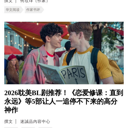
撰文
何玟珒（作家）
华文阅读
作家书评
2026耽美BL剧推荐！《恋爱修课：直到
永远》等5部让人一追停不下来的高分
神作
撰文
迷誠品內容中心