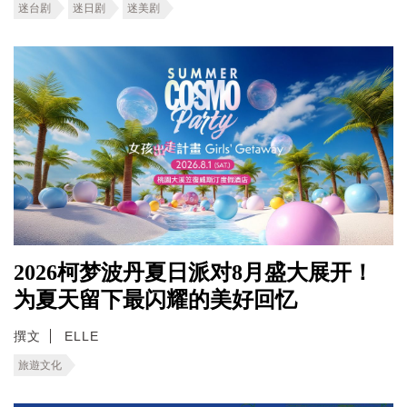
迷台剧
迷日剧
迷美剧
2026柯梦波丹夏日派对8月盛大展开！
为夏天留下最闪耀的美好回忆
撰文
ELLE
旅遊文化