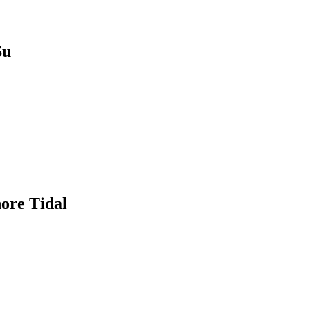
u
e Tidal