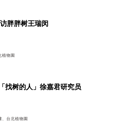
专访胖胖树王瑞闵
化植物園
「找树的人」徐嘉君研究员
樓、台北植物園