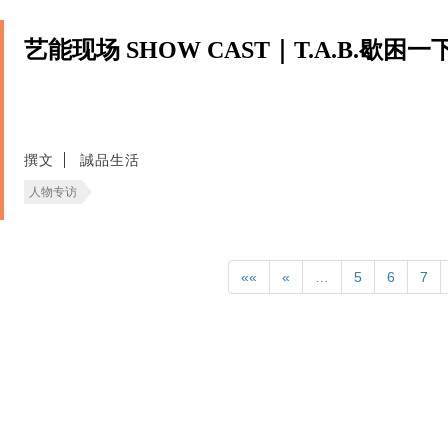
艺能现场 SHOW CAST｜T.A.B.歇困一
撰文
誠品生活
人物专访
««
«
…
5
6
7