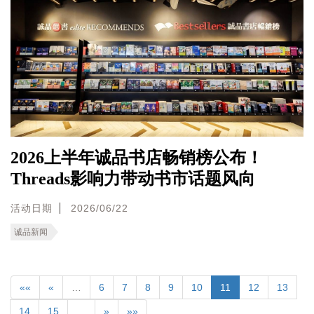
2026上半年诚品书店畅销榜公布！
Threads影响力带动书市话题风向
活动日期
2026/06/22
诚品新闻
««
«
…
6
7
8
9
10
11
12
13
14
15
…
»
»»