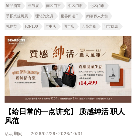
诚品酒窖
年节展
南区门市
中区门市
北区门市
手帐桌挂历展
理想的文具
世界阅读日
阅读职人大赏
礼物节
TOP100
年中庆
周年庆
会员之夜
门市优惠
【给日常的一点讲究】 质感绅活 职人
风范
活动期间
2026/07/29~2026/10/31