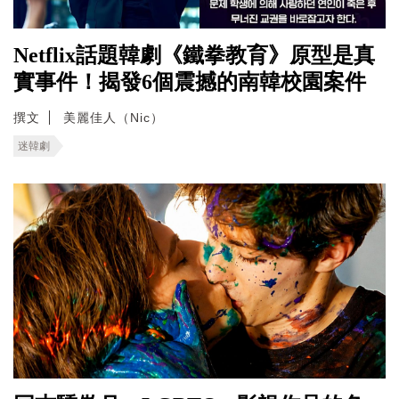
Netflix話題韓劇《鐵拳教育》原型是真
實事件！揭發6個震撼的南韓校園案件
撰文
美麗佳人（Nic）
迷韓劇