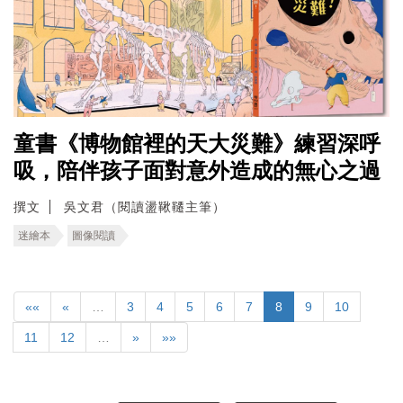
童書《博物館裡的天大災難》練習深呼
吸，陪伴孩子面對意外造成的無心之過
撰文
吳文君（閱讀盪鞦韆主筆）
迷繪本
圖像閱讀
««
«
…
3
4
5
6
7
8
9
10
11
12
…
»
»»