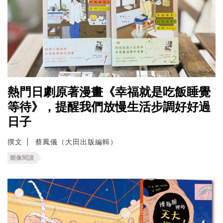
熱門日劇原著漫畫《幸福就是吃飯睡覺
等待》，提醒我們放慢生活步調好好過
日子
撰文
蔡鳳儀（大田出版編輯）
圖像閱讀