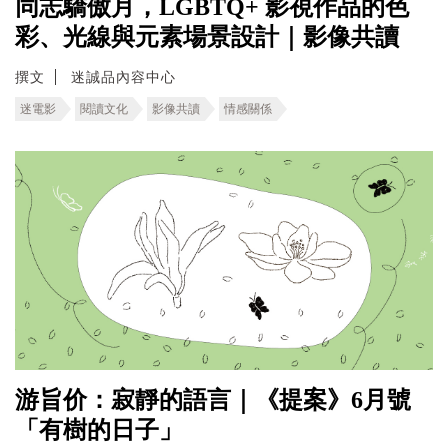
同志驕傲月，LGBTQ+ 影視作品的色
彩、光線與元素場景設計｜影像共讀
撰文
迷誠品內容中心
迷電影
閱讀文化
影像共讀
情感關係
游旨价：寂靜的語言｜《提案》6月號
「有樹的日子」