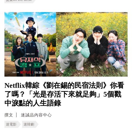
Netflix韓綜《劉在錫的民宿法則》你看
了嗎？「光是存活下來就足夠」5個戳
中淚點的人生語錄
撰文
迷誠品內容中心
迷電影
迷韓劇