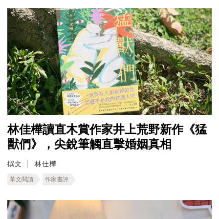
林佳樺讀直木賞作家井上荒野新作《猛
獸們》，尖銳筆觸直擊婚姻真相
撰文
林佳樺
華文閱讀
作家書評