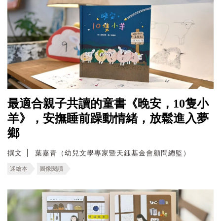
最適合親子共讀的童書《晚安，10隻小
羊》，安撫睡前躁動情緒，放鬆進入夢
鄉
撰文
葉嘉青（幼兒文學專家暨天鈺基金會顧問總監）
迷繪本
圖像閱讀