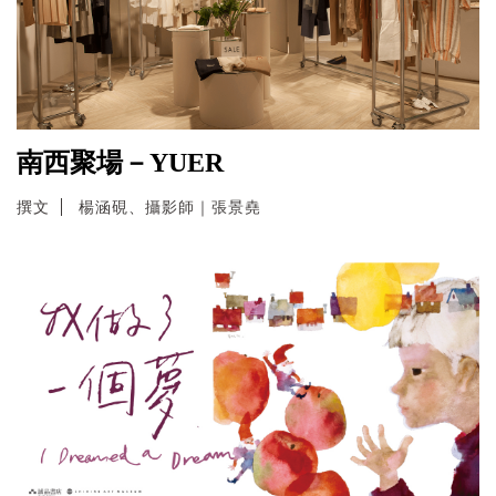
南西聚場－YUER
撰文
楊涵硯、攝影師｜張景堯