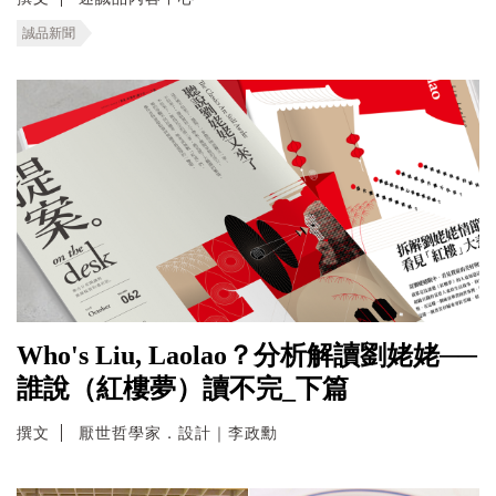
誠品新聞
Who's Liu, Laolao？分析解讀劉姥姥──
誰說（紅樓夢）讀不完_下篇
撰文
厭世哲學家．設計｜李政勳