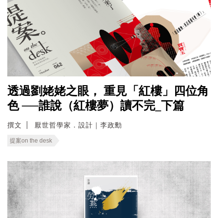
透過劉姥姥之眼， 重見「紅樓」四位角
色 ──誰說（紅樓夢）讀不完_下篇
撰文
厭世哲學家．設計｜李政勳
提案on the desk