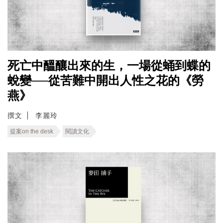
死亡中醞釀出來的生，一場從蛹到蝶的
蛻變──從苦難中開出人性之花的《勞
燕》
撰文
李麗玲
提案on the desk
閱讀文化