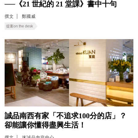
──《21 世紀的 21 堂課》書中十句
撰文
鄭國威
提案on the desk
誠品南西有家「不追求100分的店」？
卻能讓你懂得盡興生活！
撰文
迷誠品內容中心