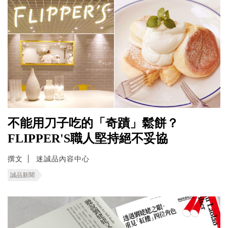
不能用刀子吃的「奇蹟」鬆餅？
FLIPPER'S職人堅持絕不妥協
撰文
迷誠品內容中心
誠品新聞