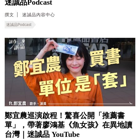
迷誠品Podcast
撰文
迷誠品內容中心
迷誠品Podcast
鄭宜農巡演啟程！驚喜公開「推薦書
單」，帶著廖鴻基《魚女孩》在異地讀
台灣｜迷誠品 YouTube