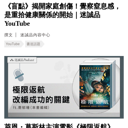
《盲點》揭開家庭創傷！覺察窒息感，
是重拾健康關係的開始｜迷誠品
YouTube
撰文
迷誠品內容中心
YouTube
書送話題
萊恩・葛斯林主演電影《極限返航》，