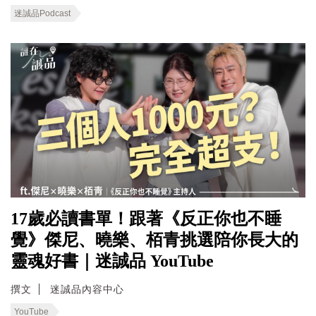
迷誠品Podcast
17歲必讀書單！跟著《反正你也不睡
覺》傑尼、曉樂、栢青挑選陪你長大的
靈魂好書｜迷誠品 YouTube
撰文
迷誠品內容中心
YouTube