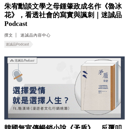
朱宥勳談文學之母鍾肇政成名作《魯冰
花》，看透社會的寫實與諷刺｜迷誠品
Podcast
撰文
迷誠品內容中心
迷誠品Podcast
韓國無宣傳暢銷小說《矛盾》，反覆叩