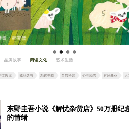
品牌故事
阅读文化
艺术生活
华文阅读
诚品选书
精选书摘
自然科普
心理励志
财经商业
人
东野圭吾小说《解忧杂货店》50万册纪
的情绪