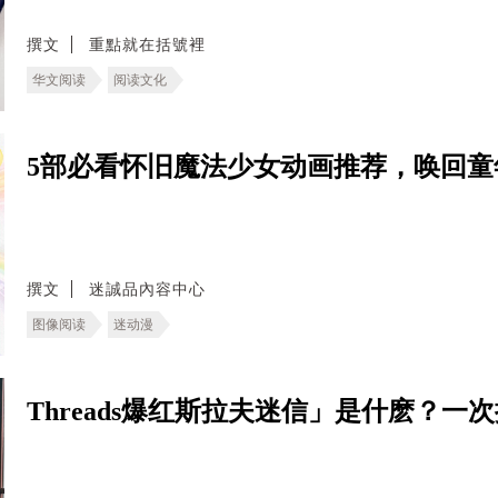
撰文
重點就在括號裡
华文阅读
阅读文化
5部必看怀旧魔法少女动画推荐，唤回童
撰文
迷誠品內容中心
图像阅读
迷动漫
Threads爆红斯拉夫迷信」是什麽？