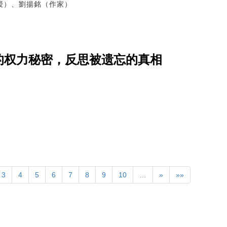
授）、劉揚銘（作家）
的权力秘密，反思被遗忘的真相
3
4
5
6
7
8
9
10
…
»
»»