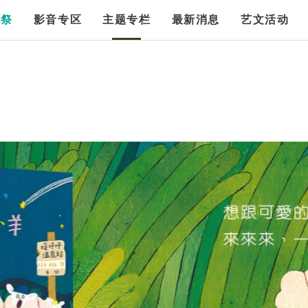
漫祭
影音专区
主题专栏
最新消息
艺文活动