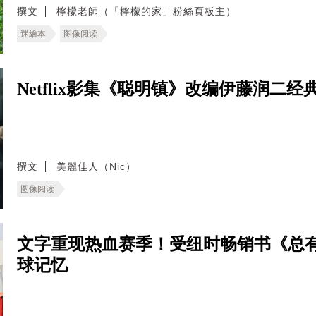
撰文
檸檬老師（「檸檬的家」粉絲頁板主）
迷繪本
图像阅读
Netflix影集《聪明镇》改编伊藤润二
撰文
美麗佳人（Nic）
图像阅读
文字重现热血赛季！受纽时畅销书《总
球记忆