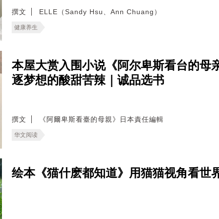
撰文
ELLE（Sandy Hsu、Ann Chuang）
健康养生
本屋大赏入围小说《阿尔卑斯看台的母
逐梦想的酸甜苦辣｜诚品选书
撰文
《阿爾卑斯看臺的母親》日本責任編輯
华文阅读
绘本《猫什麽都知道》用猫猫视角看世