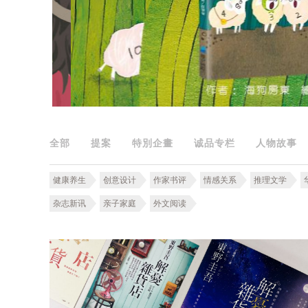
全部
提案
特別企畫
诚品专栏
人物故事
健康养生
创意设计
作家书评
情感关系
推理文学
杂志新讯
亲子家庭
外文阅读