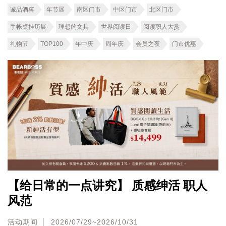
诚品酒窖
年节展
南区门市
中区门市
北区门市
手帐桌挂历展
理想的文具
世界阅读日
阅读职人大赏
礼物节
TOP100
年中庆
周年庆
会员之夜
门市优惠
【给日常的一点讲究】 质感绅活 职人
风范
活动期间
2026/07/29~2026/10/31