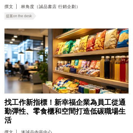
撰文
林角度（誠品書店 行銷企劃）
提案on the desk
找工作新指標！新幸福企業為員工從通
勤彈性、零食櫃和空間打造低碳職場生
活
撰文
迷誠品內容中心