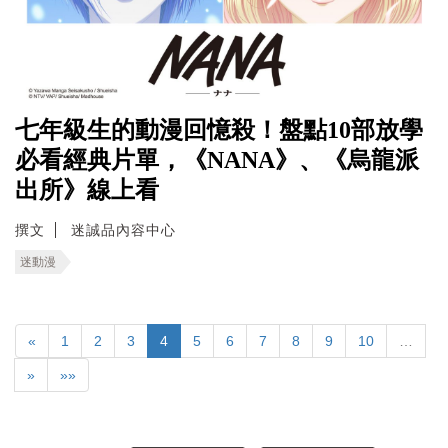
七年級生的動漫回憶殺！盤點10部放學
必看經典片單，《NANA》、《烏龍派
出所》線上看
撰文
迷誠品內容中心
迷動漫
«
1
2
3
4
5
6
7
8
9
10
…
»
»»