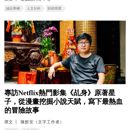
誠品專欄
人文社科
財經商業
專訪Netflix熱門影集《乩身》原著星
子，從漫畫挖掘小說天賦，寫下最熱血
的冒險故事
撰文
陳默安（文字工作者）