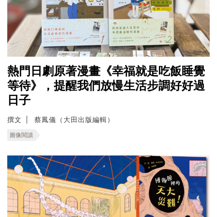
熱門日劇原著漫畫《幸福就是吃飯睡覺
等待》，提醒我們放慢生活步調好好過
日子
撰文
蔡鳳儀（大田出版編輯）
圖像閱讀