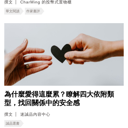
撰文
CharMing 的投幣式置物櫃
華文閱讀
作家書評
為什麼愛得這麼累？瞭解四大依附類
型，找回關係中的安全感
撰文
迷誠品內容中心
誠品選書