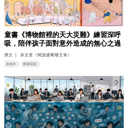
童書《博物館裡的天大災難》練習深呼
吸，陪伴孩子面對意外造成的無心之過
撰文
吳文君（閱讀盪鞦韆主筆）
迷繪本
圖像閱讀