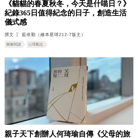
《貓貓的春夏秋冬，今天是什喵日？》
紀錄365日值得紀念的日子，創造生活
儀式感
撰文
藍依勤（繪本星球212-7版主）
圖像閱讀
心理勵志
親子天下創辦人何琦瑜自傳《父母的旅