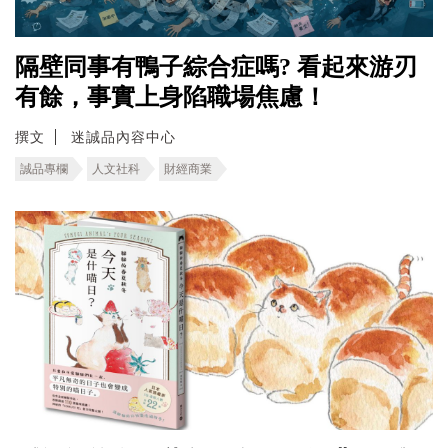
隔壁同事有鴨子綜合症嗎? 看起來游刃
有餘，事實上身陷職場焦慮！
撰文
迷誠品內容中心
誠品專欄
人文社科
財經商業