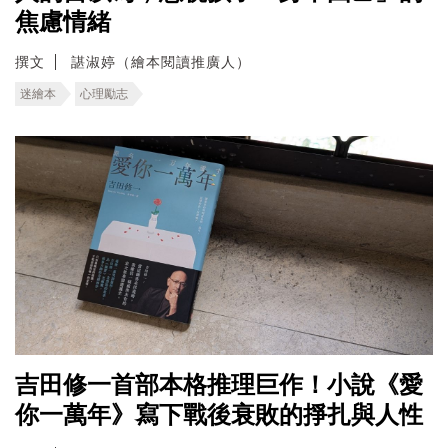
焦慮情緒
撰文
諶淑婷（繪本閱讀推廣人）
迷繪本
心理勵志
吉田修一首部本格推理巨作！小說《愛
你一萬年》寫下戰後衰敗的掙扎與人性