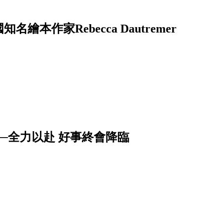
──法國知名繪本作家Rebecca Dautremer
──全力以赴 好事終會降臨