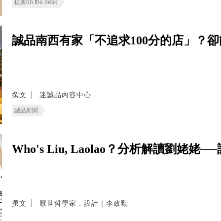
提案on the desk
誠品南西有家「不追求100分的店」？
撰文
迷誠品內容中心
誠品新聞
Who's Liu, Laolao？分析解讀劉
撰文
厭世哲學家．設計｜李政勳