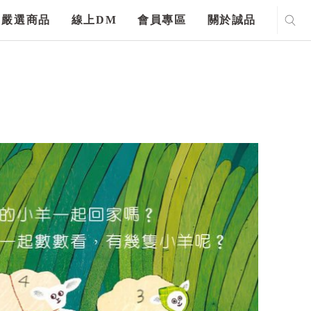
嚴選商品
線上DM
會員專區
關於誠品