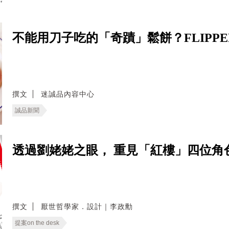
不能用刀子吃的「奇蹟」鬆餅？FLIPPE
撰文
迷誠品內容中心
誠品新聞
透過劉姥姥之眼， 重見「紅樓」四位角色
撰文
厭世哲學家．設計｜李政勳
提案on the desk