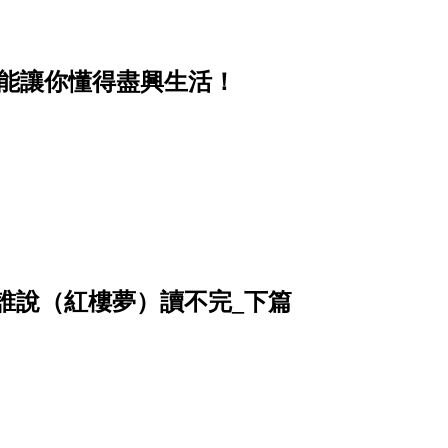
卻能讓你懂得盡興生活！
姥姥──誰說（紅樓夢）讀不完_下篇