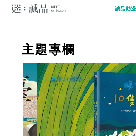
誠品動
主題專欄