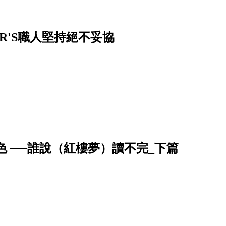
R'S職人堅持絕不妥協
 ──誰說（紅樓夢）讀不完_下篇