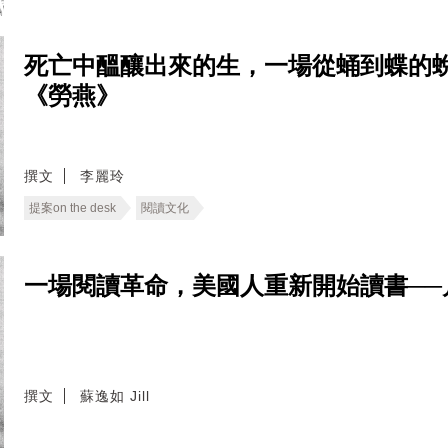
死亡中醞釀出來的生，一場從蛹到蝶的
《勞燕》
撰文
李麗玲
提案on the desk
閱讀文化
一場閱讀革命，美國人重新開始讀書──
撰文
蘇逸如 Jill