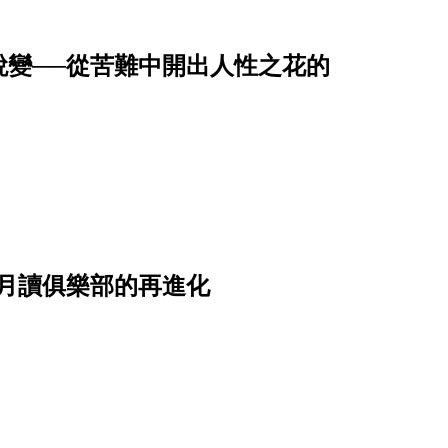
蛻變──從苦難中開出人性之花的
月讀俱樂部的再進化