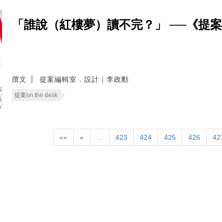
「誰說（紅樓夢）讀不完？」 ──《提
撰文
提案編輯室．設計｜李政勳
提案on the desk
««
«
…
423
424
425
426
42