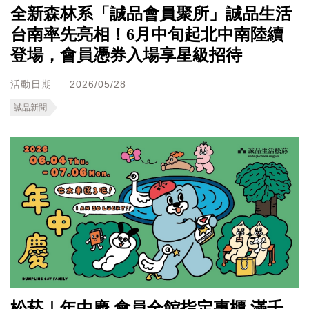
全新森林系「誠品會員聚所」誠品生活
台南率先亮相！6月中旬起北中南陸續
登場，會員憑券入場享星級招待
活動日期
2026/05/28
誠品新聞
松菸｜年中慶 會員全館指定專櫃 滿千