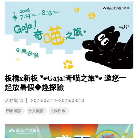
板橋x新板 🐾Gaja!奇喵之旅🐾 邀您一
起放暑假◆趣探險
活動期間
2026/07/14~2026/08/13
門市優惠
會員優惠
北區門市