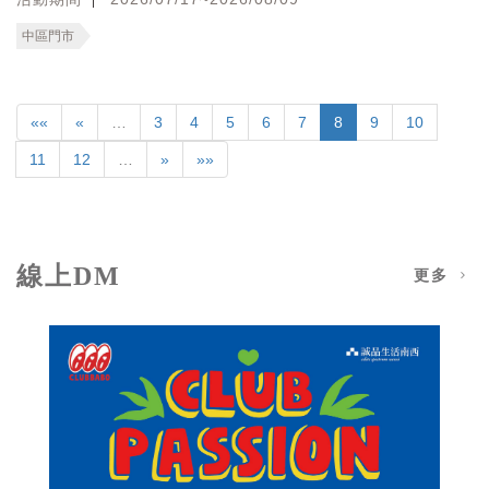
中區門市
««
«
…
3
4
5
6
7
8
9
10
11
12
…
»
»»
線上DM
更多