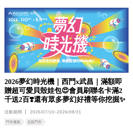
2026夢幻時光機｜西門x武昌｜滿額即
贈超可愛貝殼娃包😍會員刷聯名卡滿2
千送2百❣️還有眾多夢幻好禮等你挖掘✨
活動期間
2026/07/10~2026/08/31
門市優惠
北區門市