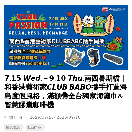
𝟳.𝟭𝟱 𝙒𝙚𝙙.－𝟵.𝟭𝟬 𝙏𝙝𝙪.南西暑期檔｜
和香港藝術家𝘾𝙇𝙐𝘽 𝘽𝘼𝘽𝙊攜手打造海
島度假風格，滿額🉐全台獨家海灘巾&
智慧膠囊咖啡機
活動期間
2026/07/15~2026/09/10
會員優惠
北區門市