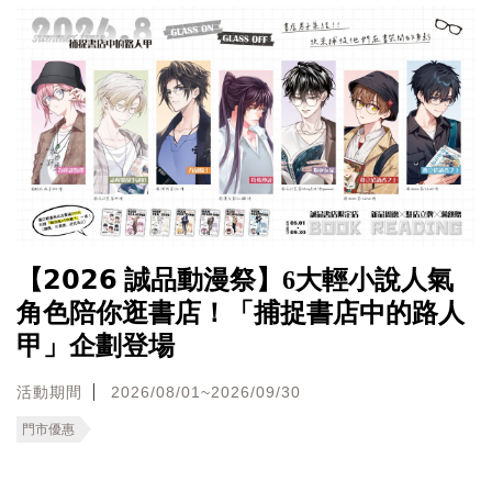
【𝟮𝟬𝟮𝟲 誠品動漫祭】6大輕小說人氣
角色陪你逛書店！「捕捉書店中的路人
甲」企劃登場
活動期間
2026/08/01~2026/09/30
門市優惠