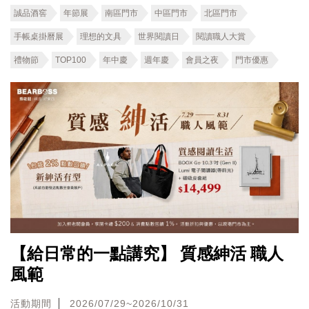
誠品酒窖
年節展
南區門市
中區門市
北區門市
手帳桌掛曆展
理想的文具
世界閱讀日
閱讀職人大賞
禮物節
TOP100
年中慶
週年慶
會員之夜
門市優惠
【給日常的一點講究】 質感紳活 職人
風範
活動期間
2026/07/29~2026/10/31