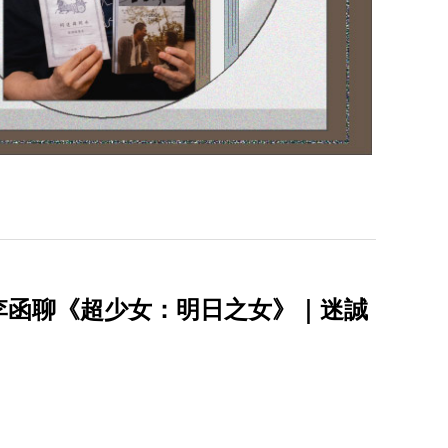
李函聊《超少女：明日之女》｜迷誠