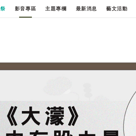
漫祭
影音專區
主題專欄
最新消息
藝文活動