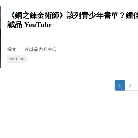
《鋼之鍊金術師》該列青少年書單？鍾
誠品 YouTube
撰文
迷誠品內容中心
YouTube
1
2