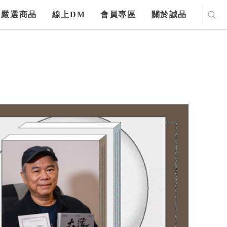
嚴選商品
線上DM
會員專區
關於誠品