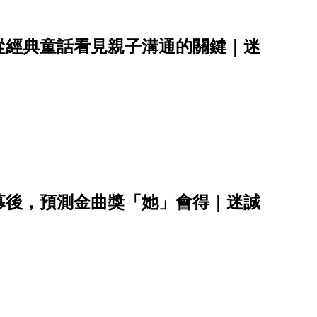
從經典童話看見親子溝通的關鍵｜迷
幕後，預測金曲獎「她」會得｜迷誠