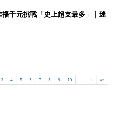
佳播千元挑戰「史上超支最多」｜迷
3
4
5
6
7
8
9
10
…
»
»»