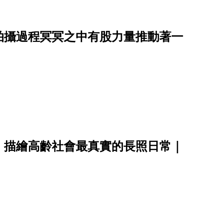
拍攝過程冥冥之中有股力量推動著一
，描繪高齡社會最真實的長照日常｜