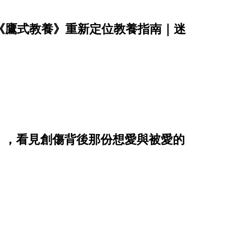
《鷹式教養》重新定位教養指南｜迷
》，看見創傷背後那份想愛與被愛的