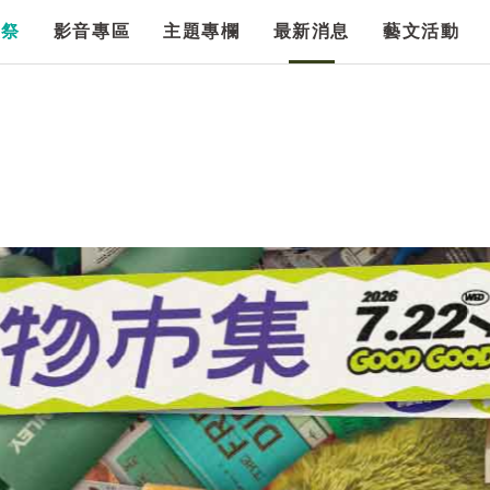
漫祭
影音專區
主題專欄
最新消息
藝文活動