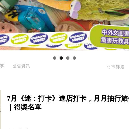
享
公告資訊
門市篩選
7月《迷：打卡》進店打卡，月月抽行旅
｜得獎名單