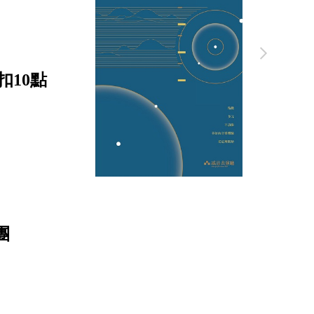
扣10點
團