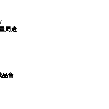
Y
限量周邊
誠品會