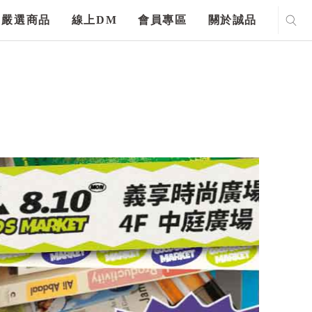
嚴選商品
線上DM
會員專區
關於誠品