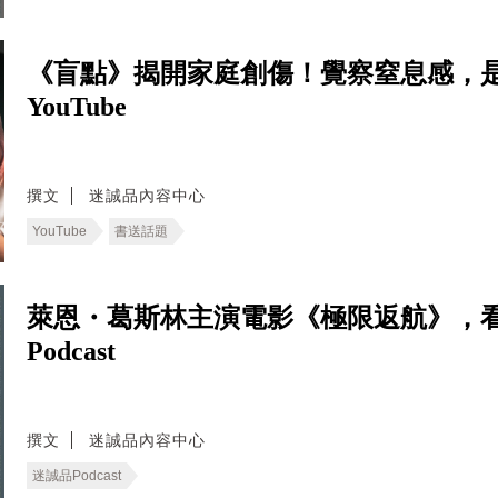
《盲點》揭開家庭創傷！覺察窒息感，
YouTube
撰文
迷誠品內容中心
YouTube
書送話題
萊恩・葛斯林主演電影《極限返航》，
Podcast
撰文
迷誠品內容中心
迷誠品Podcast