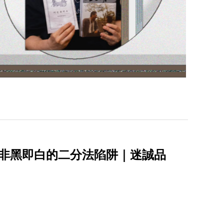
破非黑即白的二分法陷阱｜迷誠品