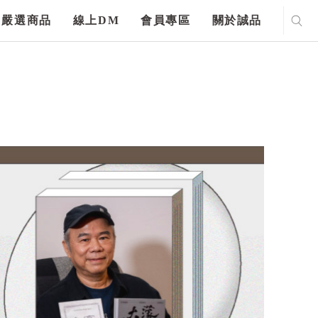
嚴選商品
線上DM
會員專區
關於誠品