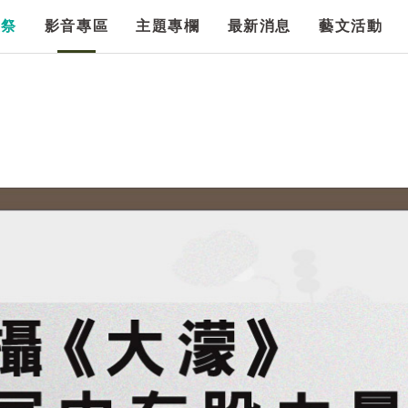
漫祭
影音專區
主題專欄
最新消息
藝文活動