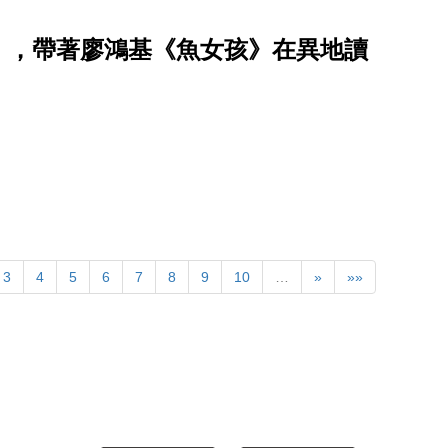
」，帶著廖鴻基《魚女孩》在異地讀
3
4
5
6
7
8
9
10
…
»
»»