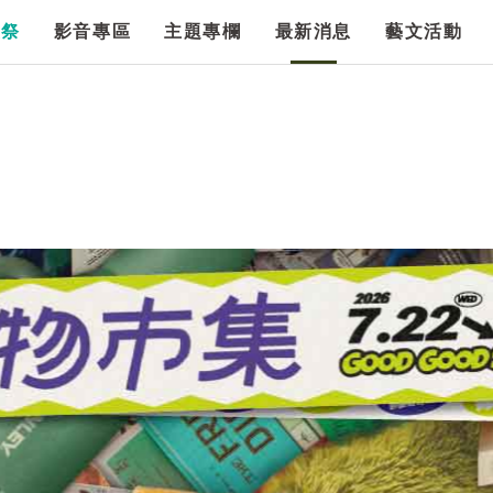
漫祭
影音專區
主題專欄
最新消息
藝文活動