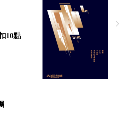
扣10點
團