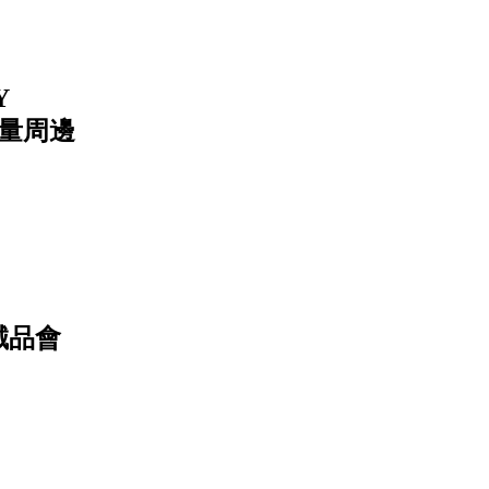
Y
限量周邊
誠品會