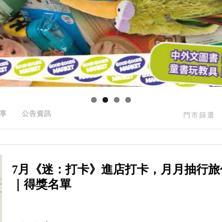
享
公告資訊
門市篩選
7月《迷：打卡》進店打卡，月月抽行旅
｜得獎名單