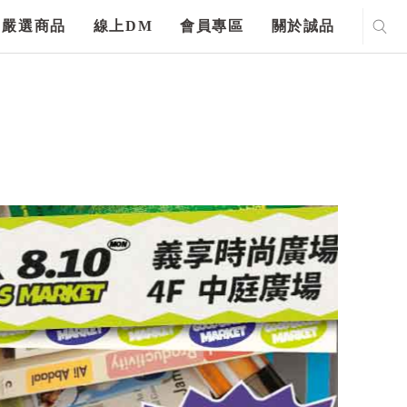
嚴選商品
線上DM
會員專區
關於誠品