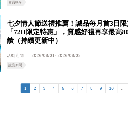
會員獨享
七夕情人節送禮推薦！誠品每月首3日限
「72H限定特惠」，質感好禮再享最高80
饋（持續更新中）
活動期間
2026/08/01~2026/08/03
誠品新聞
1
2
3
4
5
6
7
8
9
10
…