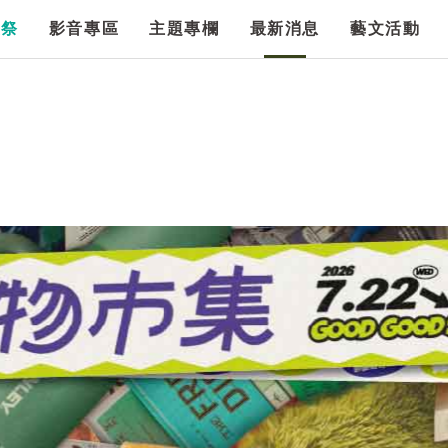
漫祭
影音專區
主題專欄
最新消息
藝文活動