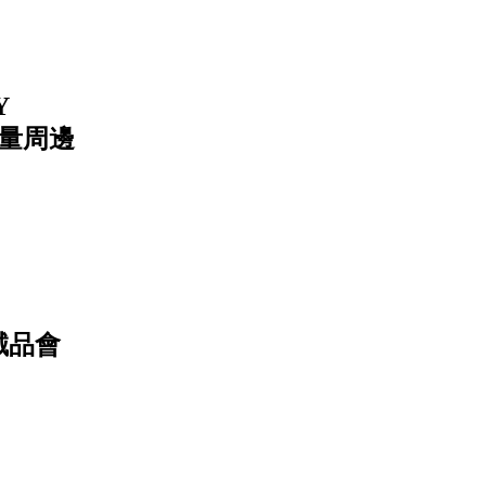
Y
限量周邊
誠品會