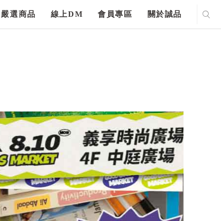
嚴選商品
線上DM
會員專區
關於誠品