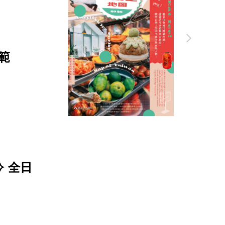
範
 全日