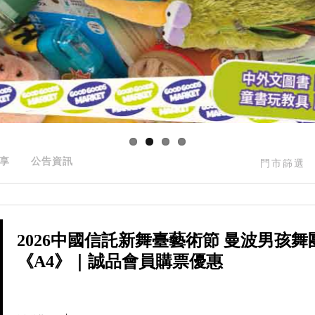
享
公告資訊
門市篩選
2026中國信託新舞臺藝術節 曼波男孩舞
《A4》｜誠品會員購票優惠