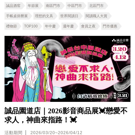
誠品酒窖
年節展
南區門市
中區門市
北區門市
手帳桌掛曆展
理想的文具
世界閱讀日
閱讀職人大賞
禮物節
TOP100
年中慶
週年慶
會員之夜
門市優惠
誠品園道店｜2026影音商品展💓戀愛不
求人，神曲來指路！💓
活動期間
2026/03/20~2026/04/12